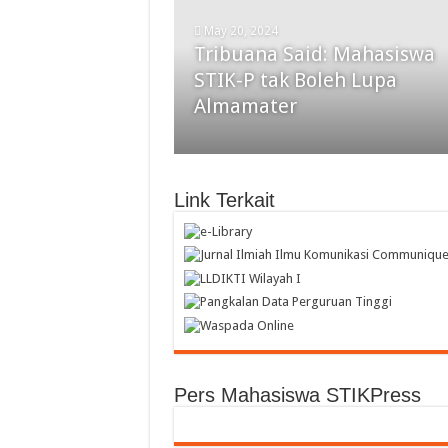
May 20, 2024
Tribuana Said: Mahasiswa
May 2, 2025
STIK-P Medan Dorong Dose
STIK-P tak Boleh Lupa
Alumni Kuliah S2-S3 di Tur
Almamater
Link Terkait
Pers Mahasiswa STIKPress