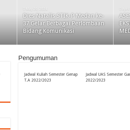
September 5, 2024
Pengenalan Dunia Jurnalistik &
May 20, 2024
Apri
Broadcasting, Mahasiswa Baru
Dies Natalis STIK-P Medan ke-
ASE
Sept
n-
STIK-P Kunjungan ke TVRI
37 Gelar Berbagai Perlombaan
Mah
EKS
ki
Sumut
Bidang Komunikasi
PKK
ME
Pengumuman
Jadwal Kuliah Semester Genap
Jadwal UAS Semester Gan
T.A 2022/2023
2022/2023