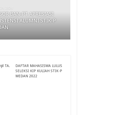
l 29, 2024
SOR BAN-PT APRESIASI
ember 5, 2024
asiswa Baru Antusias Ikuti
ISTENSI ALUMNI STIK-P
MB STIK-P Medan
DAN
jil TA.
DAFTAR MAHASISWA LULUS
SELEKSI KIP KULIAH STIK-P
MEDAN 2022