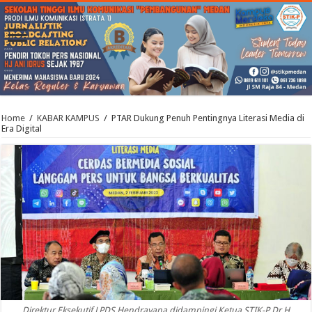
Home
/
KABAR KAMPUS
/
PTAR Dukung Penuh Pentingnya Literasi Media di
Era Digital
Direktur Eksekutif LPDS Hendrayana didampingi Ketua STIK-P Dr H