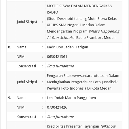
MOTIF SISWA DALAM MENDENGARKAN
RADIO
(Studi Deskriptif tentang Motif Siswa Kelas
Judul Skripsi
:
XII IPS SMA Negeri 1 Medan Dalam
Mendengarkan Program
What’s Happening
At Your School
di Radio Prambors Medan
8.
Nama
:
Kadri Boy Ladani Tarigan
NPM
:
0630421361
Konsentrasi
:
Ilmu Jurnalisme
Pengaruh Situs www.antarafoto.com Dalam
Judul Skripsi
:
Meningkatkan Pengetahuan Foto Jurnalistik
Pewarta Foto Indonesia Di Kota Medan
9.
Nama
:
Leni Indah Marito Panggaben
NPM
:
0730421426
Konsentrasi
:
Ilmu Jurnalisme
Kredibilitas Presenter Tayangan
Talkshow