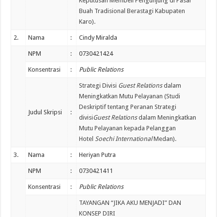
Keputusan Membeli Pengunjung di Pasar
Buah Tradisional Berastagi Kabupaten
Karo).
2.
Nama
:
Cindy Miralda
NPM
:
0730421424
Konsentrasi
:
Public Relations
Strategi Divisi
Guest Relations
dalam
Meningkatkan Mutu Pelayanan (Studi
Deskriptif tentang Peranan Strategi
Judul Skripsi
:
divisi
Guest Relations
dalam Meningkatkan
Mutu Pelayanan kepada Pelanggan
Hotel
Soechi International
Medan).
3.
Nama
:
Heriyan Putra
NPM
:
0730421411
Konsentrasi
:
Public Relations
TAYANGAN “JIKA AKU MENJADI” DAN
KONSEP DIRI