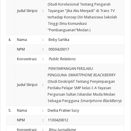
(Studi Korelasional Tentang Pengaruh
Judul Skripsi
:
Tayangan “Jika Aku Menjadi” di Trans TV
terhadap Konsep Diri Mahasiswa Sekolah
Tinggi Ilmu Komunikasi
“Pembanguanan”Medan )
4.
Nama
:
Beby Sartika
NPM
:
0930420017
Konsentrasi
:
Public Relations
PENYIMPANGAN PERILAKU
PENGGUNA
SMARTPHONE BLACKBERRY
(Studi Deskriptif Tentang Penyimpangan
Judul Skripsi
:
Perilaku Pelajar SMP kelas I-A Yayasan
Perguruan Sultan Iskandar Muda Medan
Sebagai Pengguna
Smartphone BlackBerry
)
5.
Nama
:
Dwitia Pratiwi Sucy
NPM
:
1130420012
Konsentrasi
:
Ilmu Jurnalisme