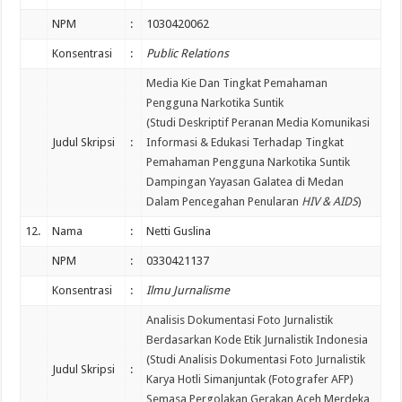
NPM
:
1030420062
Konsentrasi
:
Public Relations
Media Kie Dan Tingkat Pemahaman
Pengguna Narkotika Suntik
(Studi Deskriptif Peranan Media Komunikasi
Judul Skripsi
:
Informasi & Edukasi Terhadap Tingkat
Pemahaman Pengguna Narkotika Suntik
Dampingan Yayasan Galatea di Medan
Dalam Pencegahan Penularan
HIV & AIDS
)
12.
Nama
:
Netti Guslina
NPM
:
0330421137
Konsentrasi
:
Ilmu Jurnalisme
Analisis Dokumentasi Foto Jurnalistik
Berdasarkan Kode Etik Jurnalistik Indonesia
(Studi Analisis Dokumentasi Foto Jurnalistik
Judul Skripsi
:
Karya Hotli Simanjuntak (Fotografer AFP)
Semasa Pergolakan Gerakan Aceh Merdeka