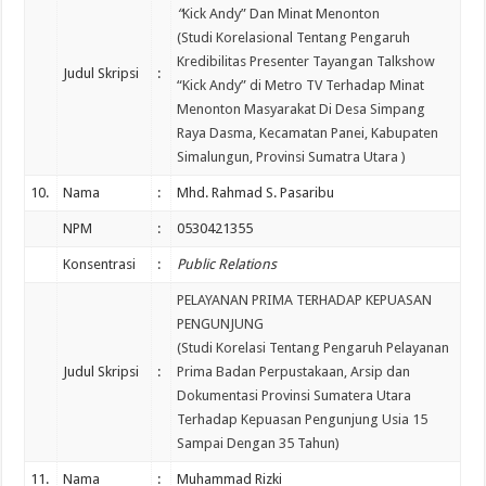
“
Kick Andy” Dan Minat Menonton
(Studi Korelasional Tentang Pengaruh
Kredibilitas Presenter Tayangan Talkshow
Judul Skripsi
:
“Kick Andy” di Metro TV Terhadap Minat
Menonton Masyarakat Di Desa Simpang
Raya Dasma, Kecamatan Panei, Kabupaten
Simalungun, Provinsi Sumatra Utara )
10.
Nama
:
Mhd. Rahmad S. Pasaribu
NPM
:
0530421355
Konsentrasi
:
Public Relations
PELAYANAN PRIMA TERHADAP KEPUASAN
PENGUNJUNG
(Studi Korelasi Tentang Pengaruh Pelayanan
Judul Skripsi
:
Prima Badan Perpustakaan, Arsip dan
Dokumentasi Provinsi Sumatera Utara
Terhadap Kepuasan Pengunjung Usia 15
Sampai Dengan 35 Tahun)
11.
Nama
:
Muhammad Rizki