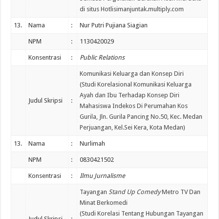
di situs Hotlisimanjuntak.multiply.com
13.
Nama
:
Nur Putri Pujiana Siagian
NPM
:
1130420029
Konsentrasi
:
Public Relations
Komunikasi Keluarga dan Konsep Diri
(Studi Korelasional Komunikasi Keluarga
Ayah dan Ibu Terhadap Konsep Diri
Judul Skripsi
:
Mahasiswa Indekos Di Perumahan Kos
Gurila, Jln. Gurila Pancing No.50, Kec. Medan
Perjuangan, Kel.Sei Kera, Kota Medan)
13.
Nama
:
Nurlimah
NPM
:
0830421502
Konsentrasi
:
Ilmu Jurnalisme
Tayangan
Stand Up Comedy
Metro TV Dan
Minat Berkomedi
(Studi Korelasi Tentang Hubungan Tayangan
Judul Skripsi
: