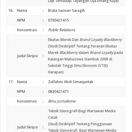
Dijk Terhadap Tayangan Uya Emang Kuya)
16.
Nama
:
Brata Saonari Saragih
NPM
:
0730421415
Konsentrasi
:
Public Relations
Ekuitas Merek Dan
Brand Loyalty Blackberry
(Studi Deskriptif Tentang Peranan Ekuitas
Merek
Blackberry
dalam
Brand Loyalty
pada
Judul Skripsi
:
Kalangan Mahasiswa Stambuk 2008 di
Sekolah Tinggi Ilmu Ekonomi (STIE)
Harapan)
17.
Nama
:
Zulfahmi Abdi Simanjuntak
NPM
:
0830421471
Konsentrasi
:
Ilmu Jurnalisme
Teknik Stenografi Bagi Wartawan Media
Cetak
(Studi Deskriptif Tentang Penggunaan
Judul Skripsi
:
Teknik Stenografi Bagi Wartawan Media