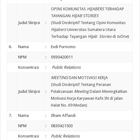
OPINI KOMUNITAS
HIJABERS
TERHADAP
TAYANGAN
HIJAB STORIES
Judul Skripsi
:
(Studi Deskriptif Tentang Opini Komunitas
Hijabers
Universitas Sumatera Utara
Terhadap Tayangan
Hijab Stories
di
tvOne
)
6.
Nama
:
Evdi Purnomo
NPM
:
0930420011
Konsentrasi
:
Public Relations
MEETING
DAN MOTIVASI KERJA
(Studi Deskriptif Tentang Peranan
Judul Skripsi
:
Pelaksanaan
Meeting
Dalam Meningkatkan
Motivasi Kerja Karyawan Kafe IN di Jalan
Halat No. 69 Medan)
7.
Nama
:
Ilham Affandi
NPM
:
0830421503
Konsentrasi
:
Public Relations