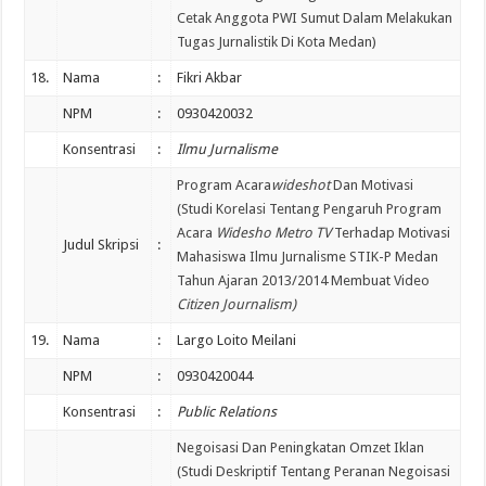
Cetak Anggota PWI Sumut Dalam Melakukan
Tugas Jurnalistik Di Kota Medan)
18.
Nama
:
Fikri Akbar
NPM
:
0930420032
Konsentrasi
:
Ilmu Jurnalisme
Program Acara
wideshot
Dan Motivasi
(Studi Korelasi Tentang Pengaruh Program
Acara
Widesho Metro TV
Terhadap Motivasi
Judul Skripsi
:
Mahasiswa Ilmu Jurnalisme STIK-P Medan
Tahun Ajaran 2013/2014 Membuat Video
Citizen Journalism)
19.
Nama
:
Largo Loito Meilani
NPM
:
0930420044
Konsentrasi
:
Public Relations
Negoisasi Dan Peningkatan Omzet Iklan
(Studi Deskriptif Tentang Peranan Negoisasi